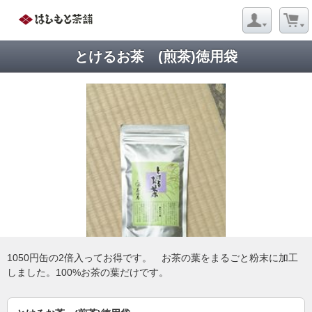
とけるお茶 (煎茶)徳用袋
1050円缶の2倍入ってお得です。 お茶の葉をまるごと粉末に加工
しました。100%お茶の葉だけです。