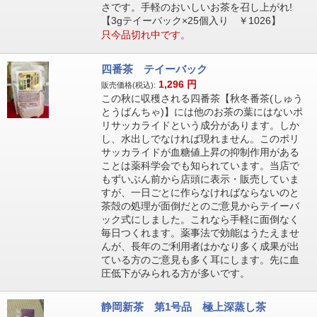
さです。手軽のおいしいお茶を召し上がれ!
【3gテイーバック×25個入り ￥1026】
只今品切れ中です。
四番茶 テイーバック
1,296
円
販売価格(税込):
この秋に収穫される四番茶【秋冬番茶(しゅう
とうばんちゃ)】には他のお茶の葉にはないポ
リサッカライドという成分があります。しか
し、水出しでなければ現れません。このポリ
サッカライドが血糖値上昇の抑制作用がある
ことは薬科学会でも知られています。当店で
もずいぶん前から店頭に表示・販売していま
すが、一日ごとに作らなければならないのと
茶殻の処理が面倒だとのご意見からテイーバ
ック式にしました。これなら手軽に面倒なく
毎日つくれます。薬事法で効能はうたえませ
んが、長年のご利用者はかなり多く成果が出
ている方のご意見も多く耳にします。先に血
圧低下がみられる方が多いです。
静岡新茶 第1号品 極上深蒸し茶