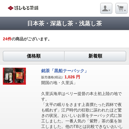
日本茶・深蒸し茶・浅蒸し茶
24
件
の商品がございます。
価格順
新着順
銘茶「黒船テーバック」
1,026
円
販売価格(税込):
開国の地・久里浜」
久里浜海岸はペリー提督の本土初上陸の地で
す。
「太平の眠りをさます上喜撰たった四杯で夜
も眠れず」江戸時代の狂歌に謳われたほど驚
きの状況。おいしいお茶をテーバック式に加
工しました。一番人気の「紫野」茶の葉を加
工しました。他のTBとは比較できないおいし