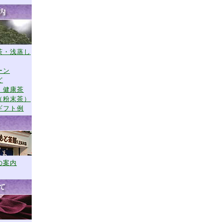
茶・浅蒸し
ーン
ど
・健康茶
（粉末茶）
ギフト例
の案内