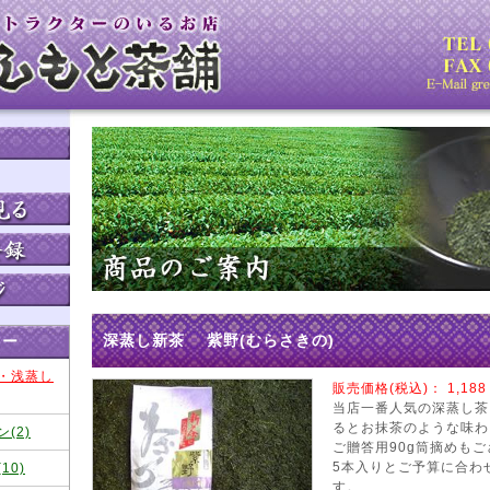
深蒸し新茶 紫野(むらさきの)
リー
・浅蒸し
販売価格(税込)：
1,188
当店一番人気の深蒸し茶
るとお抹茶のような味わ
(2)
ご贈答用90g筒摘めもご
5本入りとご予算に合わ
10)
す。