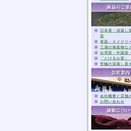
日本茶・深蒸し
茶
茶器・スイクリ
三浦の海産物な
台湾茶・中国茶
「とけるお茶」
究極の深蒸し茶
会社概要と店舗
お問い合わせ