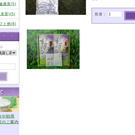
康茶(5)
茶)(5)
数量：
ト例(8)
ぶ
分や効用
室のご案内