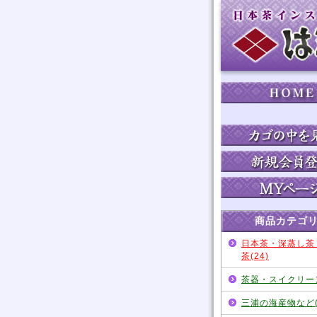
商品カテゴ
日本茶・深蒸し茶
茶(24)
茶器・スイクリーン
三浦の海産物など(