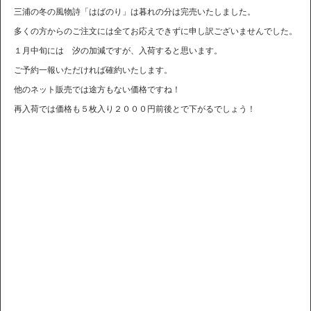
三浦の冬の風物詩「はばのり」は暮れの分は完売いたしました。
多くの方からのご注文には全てお応えできずに申し訳ございませんでした。
１月中旬には 汐の加減ですが、入荷すると思います。
ご予約一報いただければ確約いたします。
他のネット販売では途方もない価格ですね！
再入荷では価格も５枚入り２０００円前後とで下がるでしょう！