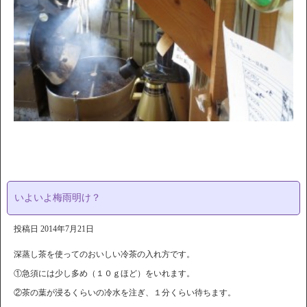
いよいよ梅雨明け？
投稿日
2014年7月21日
深蒸し茶を使ってのおいしい冷茶の入れ方です。
①急須には少し多め（１０ｇほど）をいれます。
②茶の葉が浸るくらいの冷水を注ぎ、１分くらい待ちます。