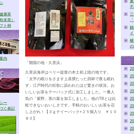
東
ン
不
健康茶
三
粉末茶）
「
フト例
銘
イ
横
の
案内
「開国の地・久里浜」
2
久里浜海岸はペリー提督の本土初上陸の地です。
2
「太平の眠りをさます上喜撰たった四杯で夜も眠れ
2
ず」江戸時代の狂歌に謳われたほど驚きの状況。お
2
いしいお茶をテーバック式に加工しました。一番人
気の「紫野」茶の葉を加工しました。他のTBとは比
2
シー
較できないおいしさです。手軽のおいしいお茶を召
2
づく表記
し上がれ！【３ｇテイーバック×２５個入り ￥１０
2
８０】
2
2