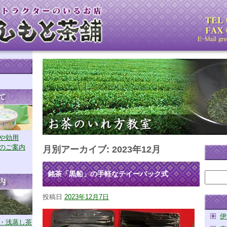
や効用
のご案内
月別アーカイブ:
2023年12月
銘茶「黒船」の手軽なテイーバック式
投稿日
2023年12月7日
伊
・浅蒸し茶