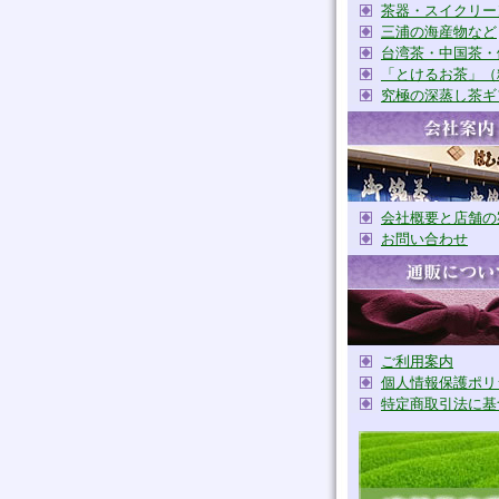
茶器・スイクリー
三浦の海産物など
台湾茶・中国茶・
「とけるお茶」（
究極の深蒸し茶ギ
会社概要と店舗の
お問い合わせ
ご利用案内
個人情報保護ポリ
特定商取引法に基