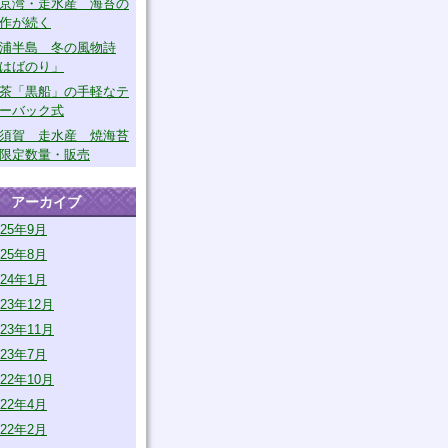
京湾・走水産 海苔の
作が続く
浦半島 冬の風物詩
はばのり」
茶「黒船」の手軽なテ
ーバック式
須賀 走水産 焼海苔
限定数量・販売
アーカイブ
025年9月
025年8月
024年1月
023年12月
023年11月
023年7月
022年10月
022年4月
022年2月