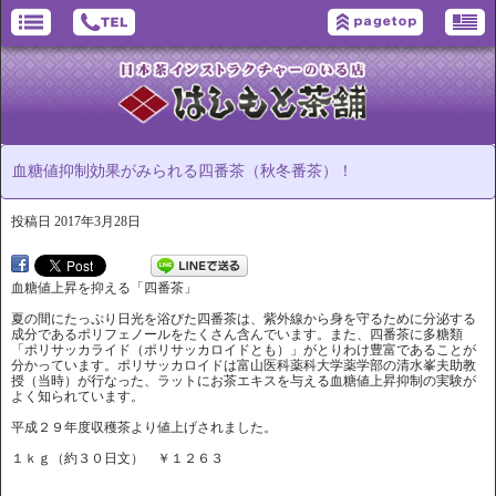
血糖値抑制効果がみられる四番茶（秋冬番茶）！
投稿日
2017年3月28日
血糖値上昇を抑える「四番茶」
夏の間にたっぷり日光を浴びた四番茶は、紫外線から身を守るために分泌する
成分であるポリフェノールをたくさん含んでいます。また、四番茶に多糖類
「ポリサッカライド（ポリサッカロイドとも）」がとりわけ豊富であることが
分かっています。ポリサッカロイドは富山医科薬科大学薬学部の清水峯夫助教
授（当時）が行なった、ラットにお茶エキスを与える血糖値上昇抑制の実験が
よく知られています。
平成２９年度収穫茶より値上げされました。
１ｋｇ（約３０日文） ￥１２６３