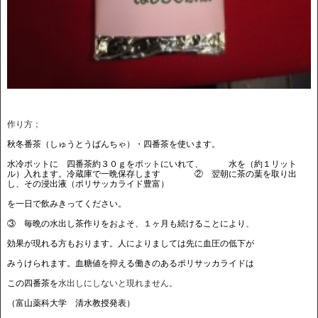
作り方；
秋冬番茶（しゅうとうばんちゃ）・四番茶を使います。
水冷ポットに 四番茶約３０ｇをポットにいれて、
水を（約１リット
ル）入れます。冷蔵庫で一晩保存します
②
翌朝に茶の葉を取り出
し、その浸出液（ポリサッカライド豊富）
を一日で飲みきってください。
③ 毎晩の水出し茶作りをおよそ、１ヶ月も続けることにより、
効果が現れる方もおります。人によりましては先に血圧の低下が
みうけられます。血糖値を抑える働きのあるポリサッカライドは
この四番茶を
水出しにしないと現れません。
（富山薬科大学 清水教授発表）