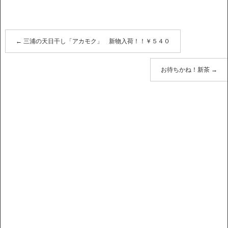
←
三浦の天日干し「アカモク」 新物入荷！！￥５４０
お待ちかね！新茶
→