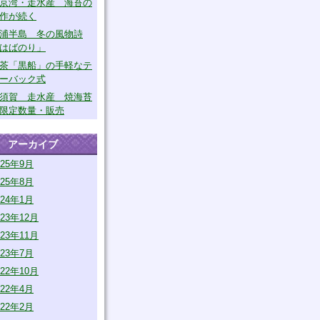
京湾・走水産 海苔の
作が続く
浦半島 冬の風物詩
はばのり」
茶「黒船」の手軽なテ
ーバック式
須賀 走水産 焼海苔
限定数量・販売
アーカイブ
025年9月
025年8月
024年1月
023年12月
023年11月
023年7月
022年10月
022年4月
022年2月