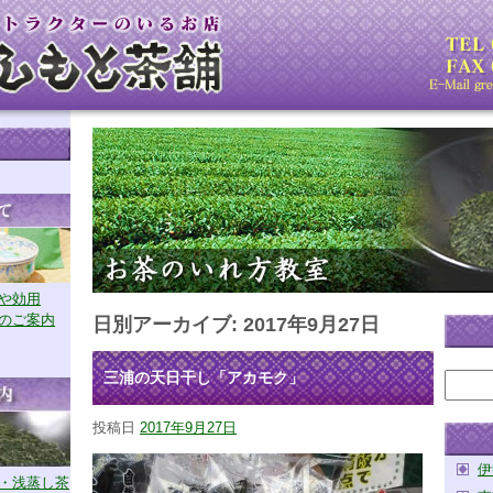
や効用
のご案内
日別アーカイブ:
2017年9月27日
三浦の天日干し「アカモク」
投稿日
2017年9月27日
伊
・浅蒸し茶