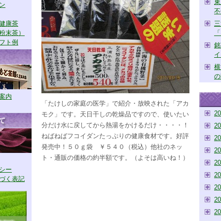
東
ン
不
健康茶
三
粉末茶）
「
フト例
銘
イ
横
の
案内
「たけしの家庭の医学」で紹介・放映された「アカ
2
モク」です。天日干しの乾燥品ですので、使いたい
分だけ水に戻してから熱湯をかけるだけ・・・・！
2
ねばねばフコイダンたっぷりの健康食材です。好評
2
発売中！５０ｇ袋 ￥５４０（税込）他社のネッ
2
ト・通販の価格の約半額です。（よそは高いね！）
2
シー
2
づく表記
2
2
2