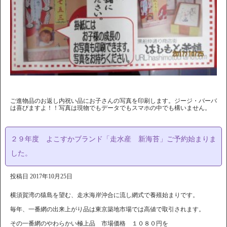
ご進物品のお返し内祝い品にお子さんの写真を印刷します。ジージ・バーバ
は喜びますよ！！写真は現物でもデータでもスマホの中でも構いません。
２９年度 よこすかブランド「走水産 新海苔」ご予約始まりま
した。
投稿日
2017年10月25日
横須賀湾の猿島を望む、走水海岸沖合に流し網式で養殖始まりです。
毎年、一番網の出来上がり品は東京築地市場では高値で取引されます。
その一番網のやわらかい極上品 市場価格 １０８０円を